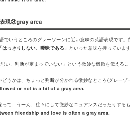
③gray area
は、日本語でいうところのグレーゾーンに近い意味の英語表現です
「はっきりしない、曖昧である」
といった意味を持っていま
えや思い、判断が定まっていない」という微妙な機微を伝える
かどうかは、ちょっと判断が分かれる微妙なところ(グレーゾー
llowed or not is a bit of a gray area.
線って、うーん、往々にして微妙なニュアンスだったりする
ween friendship and love is often a gray area.