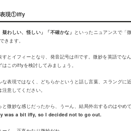
現①iffy
、疑わしい、怪しい」「不確かな」
といったニュアンスで「
用できます。
表すとイフィーとなり、発音記号はífiです。微妙を英語でな
はこのiffyを検討してみましょう。
ルな表現ではなく、どちらかというと話し言葉、スラングに
は注意してください。
っと微妙な感じだったから、うーん、結局外出するのはやめ
 was a bit iffy, so I decided not to go out.
うーん、正直かなり微妙だね。