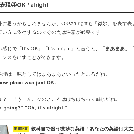
OK / alright
に思うかもしれませんが、OKやalrightも「微妙」を表す
言い方に依存するのでその点は注意が必要です。
で「It’s OK」「It’s alright」と言うと、
「まあまあ」
アンスを出すことができます。
料理は、味としてはまあまあといったところだね。
 new place was just OK.
う？」「うーん、今のところはぼちぼちって感じだね。」
 going?” “Oh, it’s alright.”
教科書で習う微妙な英語！あなたの英語は大丈
関連記事