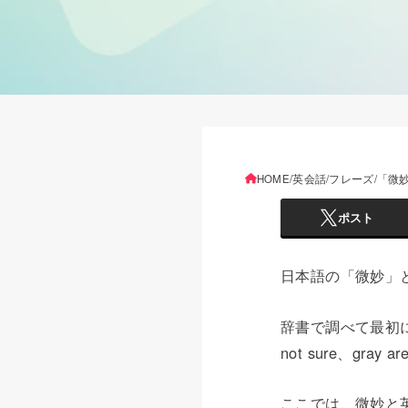
HOME
英会話
フレーズ
「微妙
ポスト
日本語の「微妙」
辞書で調べて最初に
not sure、gr
ここでは、微妙と英