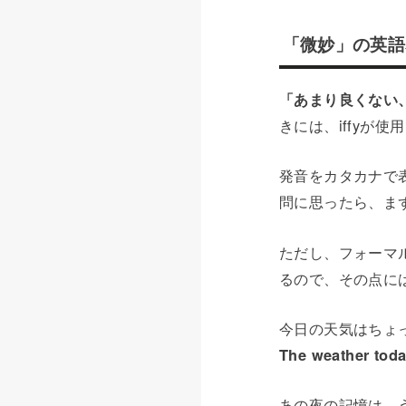
「微妙」の英語表
「あまり良くない
きには、iffyが使
発音をカタカナで
問に思ったら、まず
ただし、フォーマ
るので、その点に
今日の天気はちょ
The weather today
あの夜の記憶は、