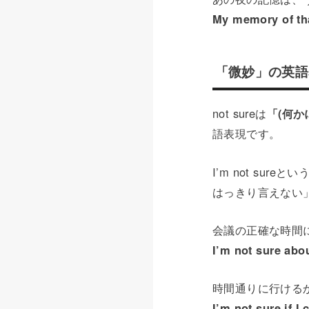
My memory of that 
「微妙」の英語表現
not sureは
「(何
語表現です。
I’m not su
はっきり言えない
会議の正確な時間
I’m not sure abo
時間通りに行ける
I’m not sure if I