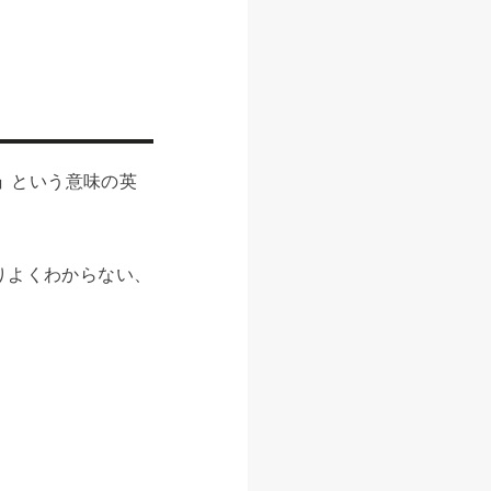
」
という意味の英
まりよくわからない、