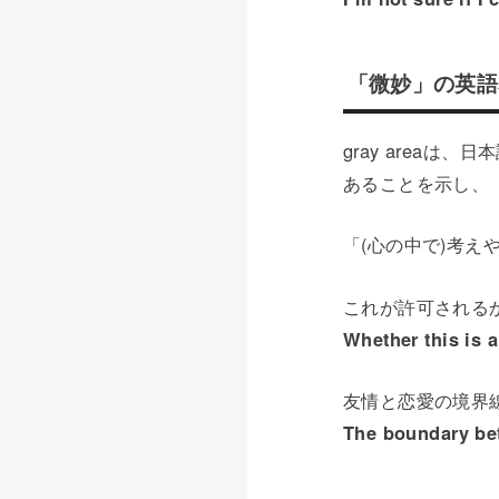
「微妙」の英語表現
gray area
あることを示し、
「(心の中で)考
これが許可される
Whether this is a
友情と恋愛の境界
The boundary bet