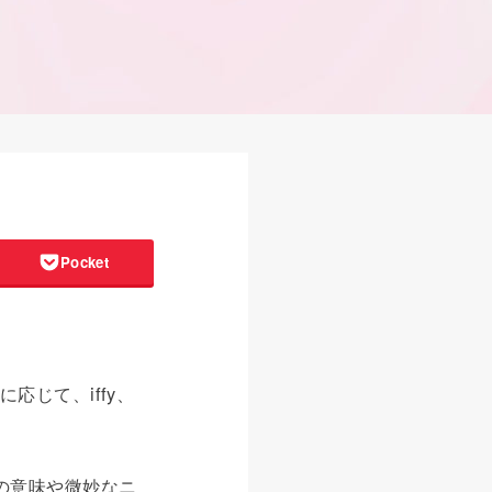
Pocket
応じて、iffy、
eの意味や微妙なニ