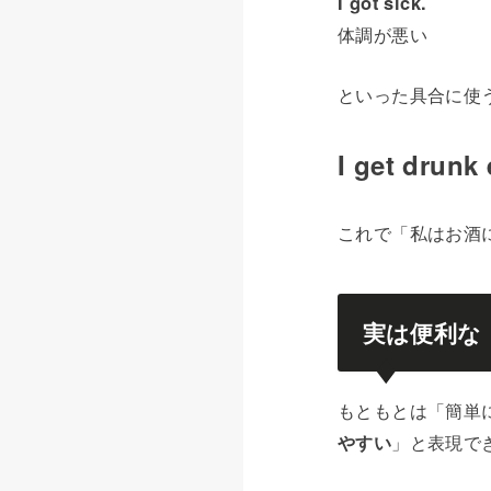
I got sick.
体調が悪い
といった具合に使
I get drunk 
これで「私はお酒
実は便利な「e
もともとは「簡単に
やすい
」と表現で