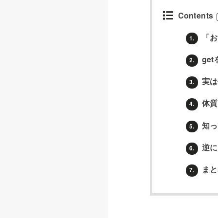
Contents
「お
1.
ge
2.
実は
3.
体質
4.
知っ
5.
逆に
6.
まと
7.