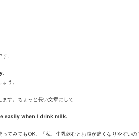
。
です。
y.
しまう。
えます。ちょっと長い文章にして
e easily when I drink milk.
使ってみてもOK。「私、牛乳飲むとお腹が痛くなりやすいの