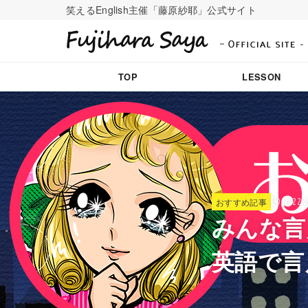
笑えるEnglish主催「藤原紗耶」公式サイト
TOP
LESSON
おすすめ記事
2022.0
みんな言
英語で言