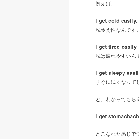
例えば、
I get cold easily.
私冷え性なんです
I get tired easily.
私は疲れやすいん
I get sleepy easil
すぐに眠くなって
と、わかってもら
I get stomachach
とこなれた感じで