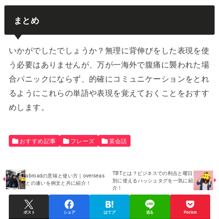
まとめ
いかがでしたでしょうか？無理に背伸びをした表現を使
う必要はありませんが、万が一海外で腹痛に襲われた場
合パニックにならず、的確にコミュニケーションをとれ
るようにこれらの単語や表現を覚えておくことをおすす
めします。
おすすめ記事
フレーズ
英会話
TBTとは？ビジネスでの利点と曜日
abroadの意味と使い方｜overseas
別に使えるハッシュタグを一気に紹
との違いを例文と共に紹介！
介！
ポスト
シェア
はてブ
送る
Pocket