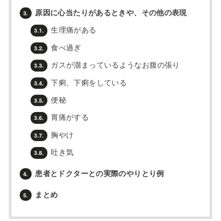
原因に心当たりがあるときや、その他の表現
3.
生理痛がある
3.1.
食べ過ぎ
3.2.
ガスが溜まっているようなお腹の張り
3.3.
下痢、下痢をしている
3.4.
便秘
3.5.
胃痛がする
3.6.
胸やけ
3.7.
吐き気
3.8.
患者とドクターとの実際のやりとり例
4.
まとめ
5.