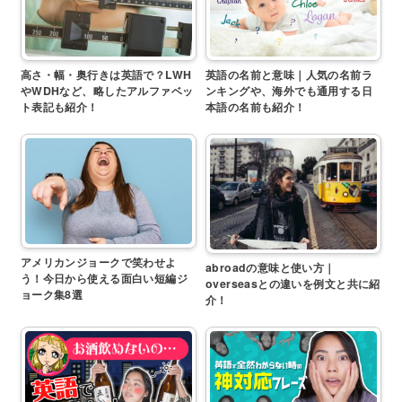
高さ・幅・奥行きは英語で？LWH
英語の名前と意味｜人気の名前ラ
やWDHなど、略したアルファベッ
ンキングや、海外でも通用する日
ト表記も紹介！
本語の名前も紹介！
アメリカンジョークで笑わせよ
abroadの意味と使い方｜
う！今日から使える面白い短編ジ
overseasとの違いを例文と共に紹
ョーク集8選
介！