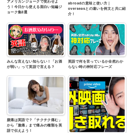
アメリカンジョークで笑わせよ
abroadの意味と使い方｜
う！今日から使える面白い短編ジ
overseasとの違いを例文と共に紹
ョーク集8選
介！
みんな言えない知らない！「お酒
英語で何を言っているか全然わか
が弱い」って英語で言える？
らない時の神対応フレーズ
腹痛は英語で？「チクチク痛む」
から「激痛」まで痛みの種類を英
語で伝えよう！