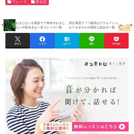
フレーズ
英会話
おまじないを英語で？海外のおまじ
貝を英語で？二枚貝はクラム？シェ
ないや前向きな一言フレーズ一覧
ル？カタカナの発音と読み方一覧
ポスト
シェア
はてブ
送る
Pocket