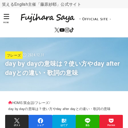
笑えるEnglish主催「藤原紗耶」公式サイト
MENU
フレーズ
2024.12.31
day by dayの意味は？使い方やday after
dayとの違い・歌詞の意味
HOME
英会話
フレーズ
day by dayの意味は？使い方やday after dayとの違い・歌詞の意味
ポスト
シェア
はてブ
送る
Pocket