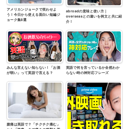
アメリカンジョークで笑わせよ
abroadの意味と使い方｜
う！今日から使える面白い短編ジ
overseasとの違いを例文と共に紹
ョーク集8選
介！
みんな言えない知らない！「お酒
英語で何を言っているか全然わか
が弱い」って英語で言える？
らない時の神対応フレーズ
腹痛は英語で？「チクチク痛む」