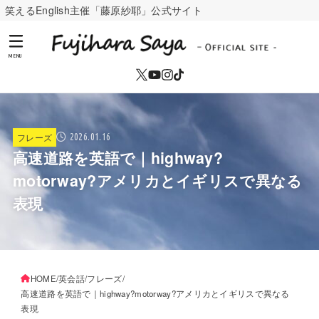
笑えるEnglish主催「藤原紗耶」公式サイト
MENU
フレーズ
2026.01.16
高速道路を英語で｜highway?
motorway?アメリカとイギリスで異なる
表現
HOME
英会話
フレーズ
高速道路を英語で｜highway?motorway?アメリカとイギリスで異なる
表現