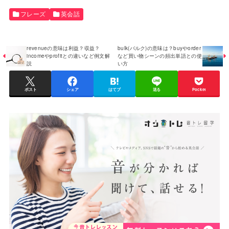
フレーズ
英会話
revenueの意味は利益？収益？
bulk(バルク)の意味は？buyやorder
incomeやprofitとの違いなど例文解
など買い物シーンの頻出単語との使
説
い方
ポスト
シェア
はてブ
送る
Pocket