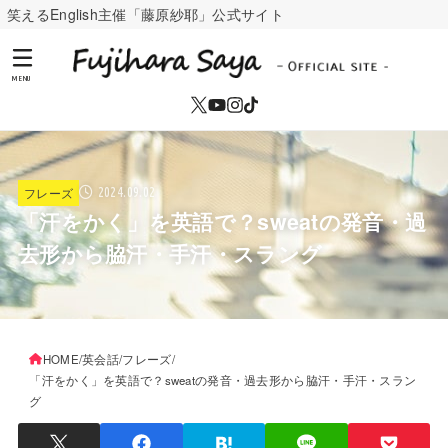
笑えるEnglish主催「藤原紗耶」公式サイト
MENU
フレーズ
2024.09.02
「汗をかく」を英語で？sweatの発音・過
去形から脇汗・手汗・スラング
HOME
英会話
フレーズ
「汗をかく」を英語で？sweatの発音・過去形から脇汗・手汗・スラン
グ