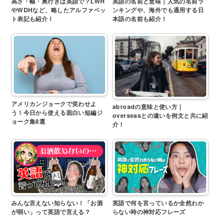
高さ・幅・奥行きは英語で？LWH
英語の名前と意味｜人気の名前ラ
やWDHなど、略したアルファベッ
ンキングや、海外でも通用する日
ト表記も紹介！
本語の名前も紹介！
アメリカンジョークで笑わせよ
abroadの意味と使い方｜
う！今日から使える面白い短編ジ
overseasとの違いを例文と共に紹
ョーク集8選
介！
みんな言えない知らない！「お酒
英語で何を言っているか全然わか
が弱い」って英語で言える？
らない時の神対応フレーズ