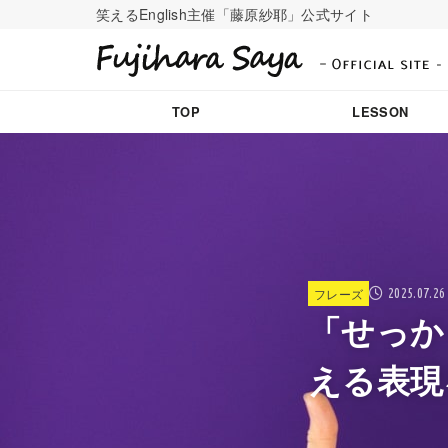
笑えるEnglish主催「藤原紗耶」公式サイト
TOP
LESSON
フレーズ
2025.07.26
「せっか
える表現