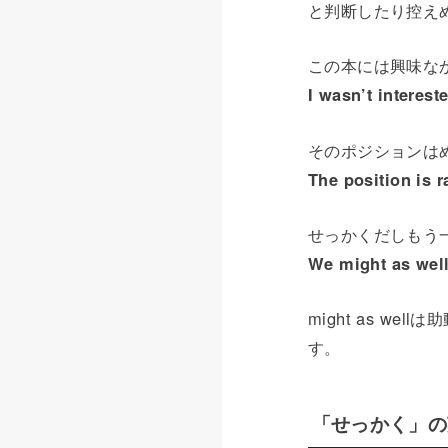
と判断したり控え
この本には興味な
I wasn’t intereste
そのポジションは
The position is r
せっかくだしもう
We might as well 
might as 
す。
「せっかく」の英