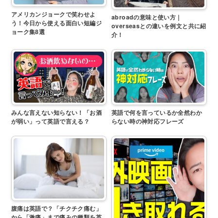
アメリカンジョークで笑わせよ
abroadの意味と使い方｜
う！今日から使える面白い短編ジ
overseasとの違いを例文と共に紹
ョーク集8選
介！
みんな言えない知らない！「お酒
英語で何を言っているか全然わか
が弱い」って英語で言える？
らない時の神対応フレーズ
腹痛は英語で？「チクチク痛む」
から「激痛」まで痛みの種類を英