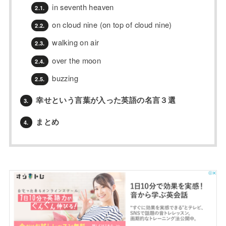
in seventh heaven
2.1.
on cloud nine (on top of cloud nine)
2.2.
walking on air
2.3.
over the moon
2.4.
buzzing
2.5.
幸せという言葉が入った英語の名言３選
3.
まとめ
4.