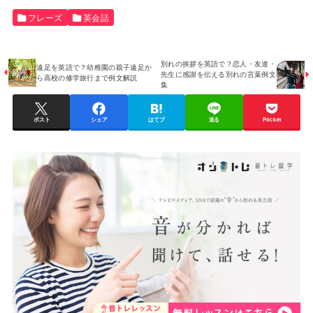
フレーズ
英会話
別れの挨拶を英語で？恋人・友達・
遠足を英語で？幼稚園の親子遠足か
先生に感謝を伝える別れの言葉例文
ら高校の修学旅行まで例文解説
集
ポスト
シェア
はてブ
送る
Pocket