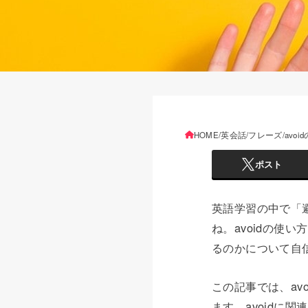
HOME
英会話
フレーズ
avo
ポスト
英語学習の中で「避
ね。avoidの使
るのかについて自
この記事では、av
ます。avoidに