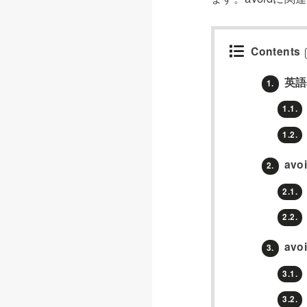
Contents
英語
1.
1.1.
1.2.
av
2.
2.1.
2.2.
av
3.
3.1.
3.2.