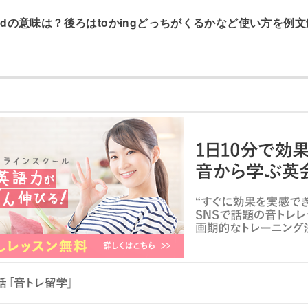
oidの意味は？後ろはtoかingどっちがくるかなど使い方を例