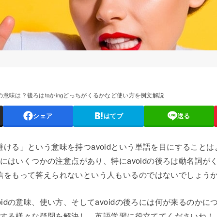
idの意味は？後ろはtoかingどっちがくるかなど使い方を例文解説
シェア
はてブ
送る
ける」という意味を持つavoidという単語を目にすること
い方にはいくつかの注意点があり、特にavoidの後ろは動名詞
信をもって答えられないという人もいるのではないでしょう
oidの意味、使い方、そしてavoidの後ろには何が来るのか
関連する様々な疑問を解決し、英語学習に役立ててくださいね！