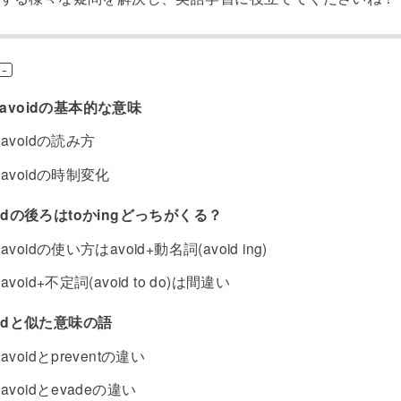
avoidの基本的な意味
avoidの読み方
avoidの時制変化
oidの後ろはtoかingどっちがくる？
avoidの使い方はavoid+動名詞(avoid ing)
avoid+不定詞(avoid to do)は間違い
oidと似た意味の語
avoidとpreventの違い
avoidとevadeの違い