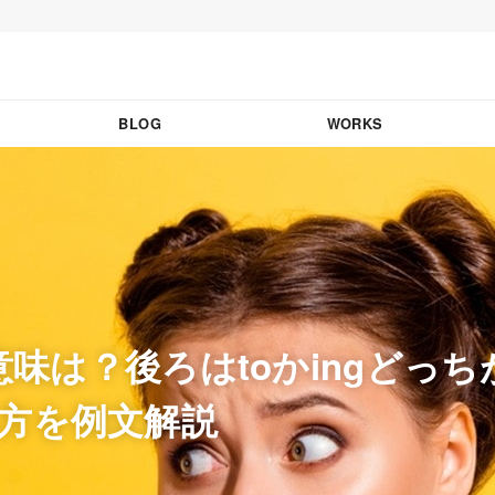
BLOG
WORKS
の意味は？後ろはtoかingどっ
方を例文解説