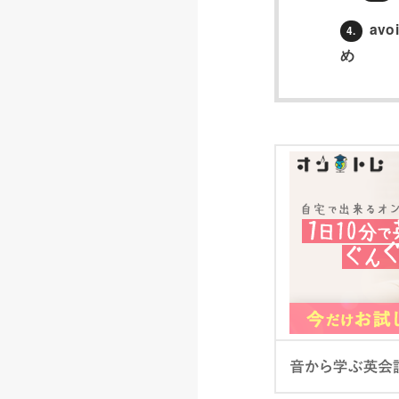
av
4.
め