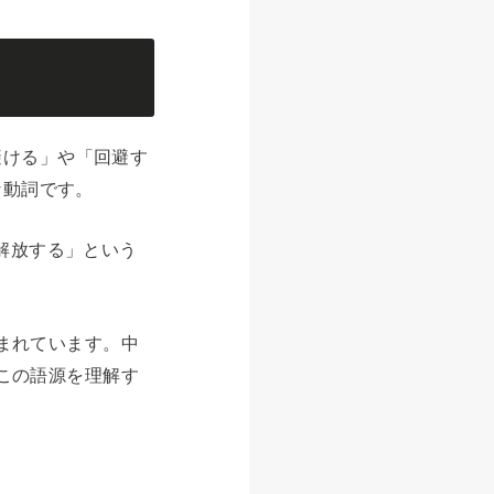
「避ける」や「回避す
な動詞です。
「解放する」という
含まれています。中
。この語源を理解す