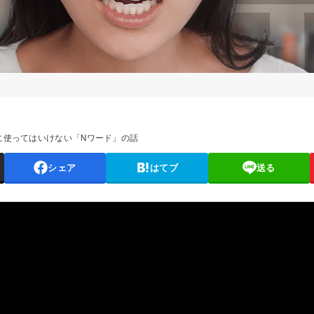
に使ってはいけない「Nワード」の話
シェア
はてブ
送る