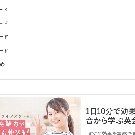
ード
ード
ード
ード
め