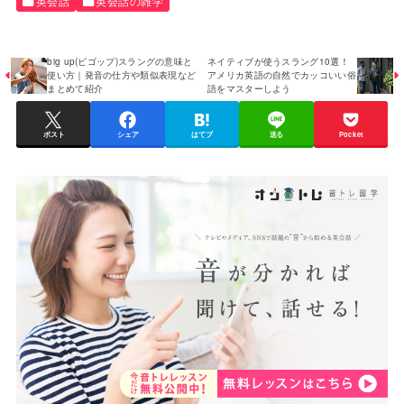
英会話
英会話の雑学
big up(ビゴップ)スラングの意味と
ネイティブが使うスラング10選！
使い方｜発音の仕方や類似表現など
アメリカ英語の自然でカッコいい俗
まとめて紹介
語をマスターしよう
ポスト
シェア
はてブ
送る
Pocket