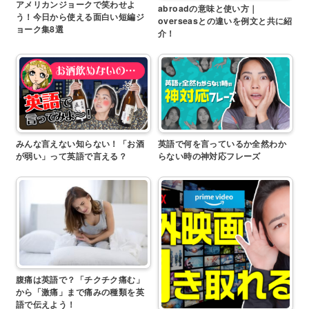
アメリカンジョークで笑わせよ
abroadの意味と使い方｜
う！今日から使える面白い短編ジ
overseasとの違いを例文と共に紹
ョーク集8選
介！
みんな言えない知らない！「お酒
英語で何を言っているか全然わか
が弱い」って英語で言える？
らない時の神対応フレーズ
腹痛は英語で？「チクチク痛む」
から「激痛」まで痛みの種類を英
語で伝えよう！