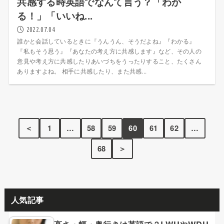
共感する時英語でなんて言う？「わか
る！」「いいね...
2022.07.04
誰かと会話しているときに『うんうん、そうだよね』『わかる』
『私もそう思う』『あなたの考え方に共感します』など、その人の
意見や考え方に共感したりあいづちをうったりすること、たくさん
ありますよね。 相手に共感したり、また共感...
＜
1
…
58
59
60
61
62
…
68
＞
人気記事
高さ・幅・奥行きは英語で？LWHやWDH